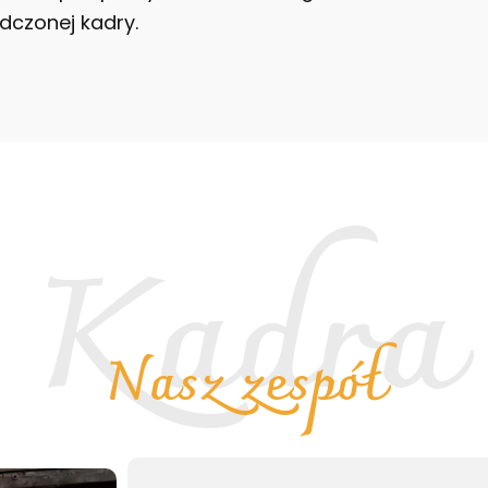
dczonej kadry.
Kadra
Nasz zespół