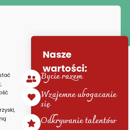
Nasze
wartości:
Bycie razem
stać
,
Wzajemne ubogacanie
ność
się
zyski,
Odkrywanie talentów
lną