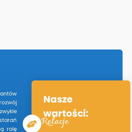
santów
Nasze
rozwój
wartości:
zwykle
Relacje
starań
ną rolę