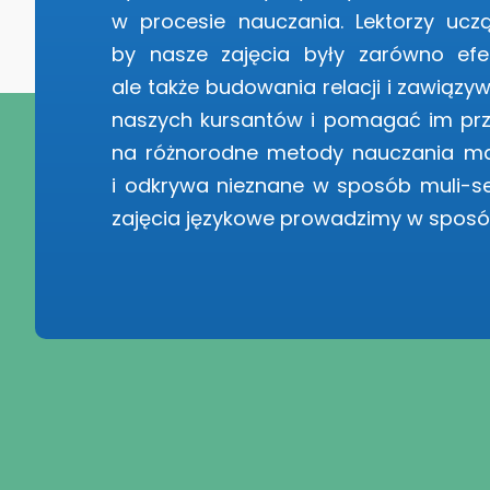
w procesie nauczania. Lektorzy ucz
by nasze zajęcia były zarówno ef
ale także budowania relacji i zawiąz
naszych kursantów i pomagać im prz
na różnorodne metody nauczania maj
i odkrywa nieznane w sposób muli-sen
zajęcia językowe prowadzimy w sposó