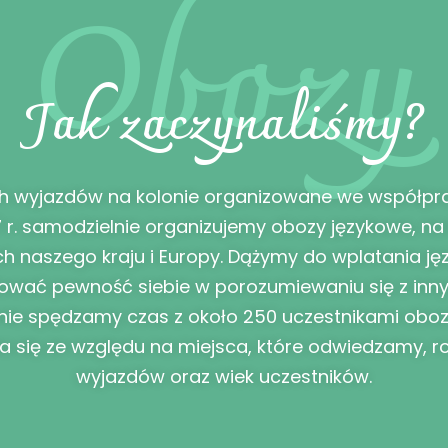
Obozy
Jak zaczynaliśmy?
ch wyjazdów na kolonie organizowane we współprac
r. samodzielnie organizujemy obozy językowe, na
 naszego kraju i Europy. Dążymy do wplatania j
ować pewność siebie w porozumiewaniu się z inn
ie spędzamy czas z około 250 uczestnikami obozó
ia się ze względu na miejsca, które odwiedzamy,
wyjazdów oraz wiek uczestników.