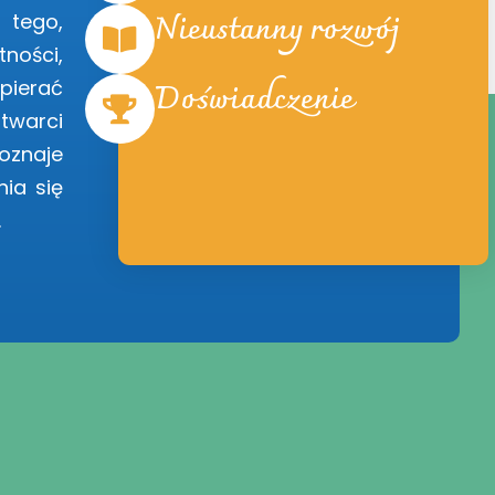
Nieustanny rozwój
 tego,
ności,
Doświadczenie
pierać
twarci
oznaje
ia się
.