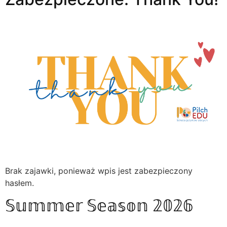
Brak zajawki, ponieważ wpis jest zabezpieczony
hasłem.
𝕊𝕦𝕞𝕞𝕖𝕣 𝕊𝕖𝕒𝕤𝕠𝕟 𝟚𝟘𝟚𝟞